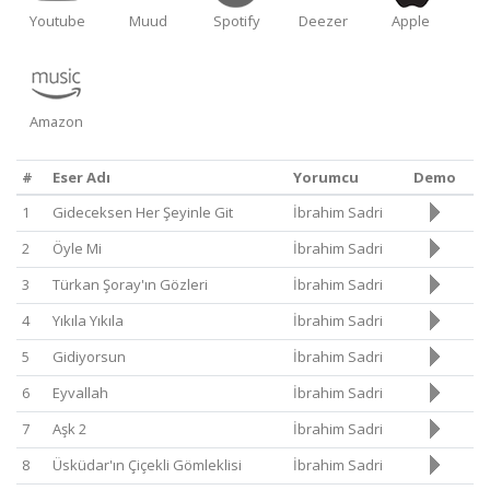
Youtube
Muud
Spotify
Deezer
Apple
Amazon
#
Eser Adı
Yorumcu
Demo
1
Gideceksen Her Şeyinle Git
İbrahim Sadri
2
Öyle Mi
İbrahim Sadri
3
Türkan Şoray'ın Gözleri
İbrahim Sadri
4
Yıkıla Yıkıla
İbrahim Sadri
5
Gidiyorsun
İbrahim Sadri
6
Eyvallah
İbrahim Sadri
7
Aşk 2
İbrahim Sadri
8
Üsküdar'ın Çiçekli Gömleklisi
İbrahim Sadri