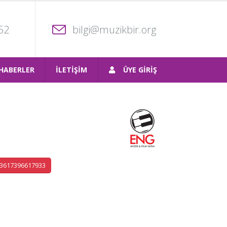
52
bilgi@muzikbir.org
HABERLER
İLETİŞİM
ÜYE GİRİŞ
3617396617933