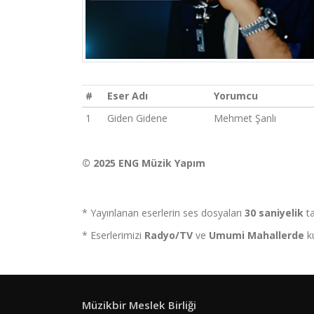
#
Eser Adı
Yorumcu
1
Giden Gidene
Mehmet Şanlı
© 2025 ENG Müzik Yapım
* Yayınlanan eserlerin ses dosyaları
30 saniyelik
ta
* Eserlerimizi
Radyo/TV
ve
Umumi Mahallerde
ku
Müzikbir Meslek Birliği