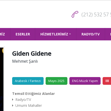
(212) 532 57 
MİZ
ESERLER
HİZMETLERİMİZ
RADYO/TV
Giden Gidene
Mehmet Şanlı
Arabesk / Fantezi
Mayıs 2025
ENG Müzik Yapım
Temsil Ettiğimiz Alanlar
Radyo/TV
Umumi Mahaller