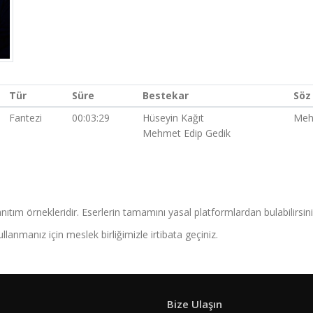
Tür
Süre
Bestekar
Söz
Fantezi
00:03:29
Hüseyin Kağıt
Meh
Mehmet Edip Gedik
nıtım örnekleridir. Eserlerin tamamını yasal platformlardan bulabilirsini
llanmanız için meslek birliğimizle irtibata geçiniz.
Bize Ulaşın