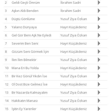
2
Geldi Geçti Ömrüm
İbrahim Sadri
3
Aşkın Aldı Benden
İbrahim Sadri
4
Düştü Gönlüme
Yusuf Ziya Özkan
5
Yalancı Dünyaya
Hayri Küçükdeniz
6
Gel Gör Beni Aşk Ne Eyledi
Yusuf Ziya Özkan
7
Severim Ben Seni
Hayri Küçükdeniz
8
Gözüm Seni Görmek İçin
Hayri Küçükdeniz
9
İlim İlim Bilmektir
Yusuf Ziya Özkan
10
Mana Eri Bu Yolda
Hayri Küçükdeniz
11
Bir Kez Gönül Yıkdın İse
Yusuf Ziya Özkan
12
Ol Dost Bize Gelmez İse
Hayri Küçükdeniz
13
Bir Nazarda Kalmayalım
Yusuf Ziya Özkan
14
Hakikatın Manası
Yusuf Ziya Özkan
15
İşitin Ey Yarenler
Hayri Küçükdeniz