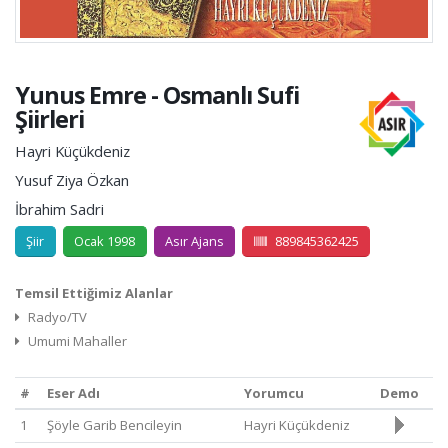
Yunus Emre - Osmanlı Sufi
Şiirleri
Hayri Küçükdeniz
Yusuf Ziya Özkan
İbrahim Sadri
Şiir
Ocak 1998
Asır Ajans
889845362425
Temsil Ettiğimiz Alanlar
Radyo/TV
Umumi Mahaller
#
Eser Adı
Yorumcu
Demo
1
Şöyle Garib Bencileyin
Hayri Küçükdeniz