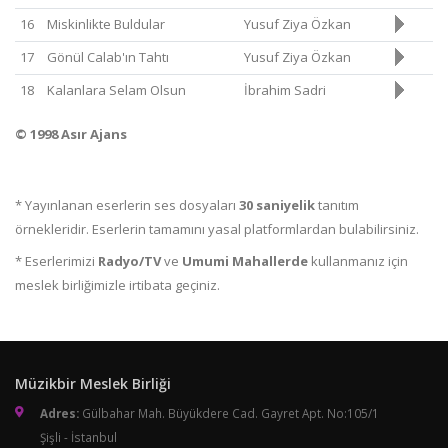
16
Miskinlikte Buldular
Yusuf Ziya Özkan
17
Gönül Calab'ın Tahtı
Yusuf Ziya Özkan
18
Kalanlara Selam Olsun
İbrahim Sadri
© 1998 Asır Ajans
* Yayınlanan eserlerin ses dosyaları
30 saniyelik
tanıtım
örnekleridir. Eserlerin tamamını yasal platformlardan bulabilirsiniz.
* Eserlerimizi
Radyo/TV
ve
Umumi Mahallerde
kullanmanız için
meslek birliğimizle irtibata geçiniz.
Müzikbir Meslek Birliği
Adres:
Gülbahar Mah. Büyükdere Cad. Gayret Apt. No:105/1
Şişli - İstanbul