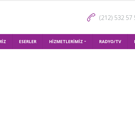
(212) 532 57 
MİZ
ESERLER
HİZMETLERİMİZ
RADYO/TV