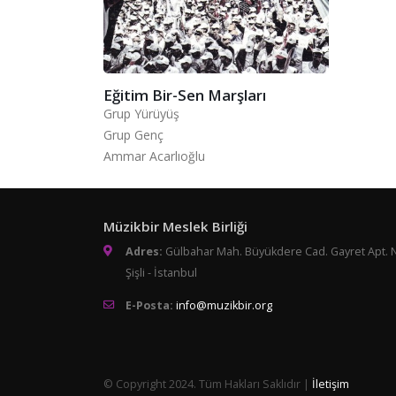
Eğitim Bir-Sen Marşları
Grup Yürüyüş
Grup Genç
Ammar Acarlıoğlu
Müzikbir Meslek Birliği
Adres:
Gülbahar Mah. Büyükdere Cad. Gayret Apt. 
Şişli - İstanbul
E-Posta:
info@muzikbir.org
© Copyright 2024. Tüm Hakları Saklıdır |
İletişim