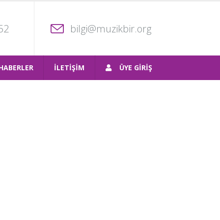
52
bilgi@muzikbir.org
HABERLER
İLETİŞİM
ÜYE GİRİŞ