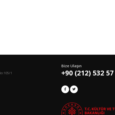
Bize Ulaşın
+90 (212) 532 57
No:105/1