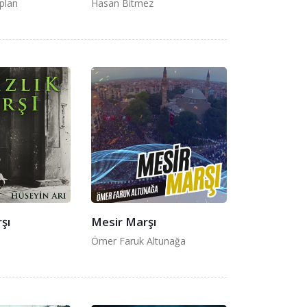
plan
Hasan Bitmez
şı
Mesir Marşı
Ömer Faruk Altunağa