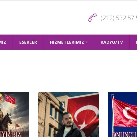
(212) 532 57 
MİZ
ESERLER
HİZMETLERİMİZ
RADYO/TV