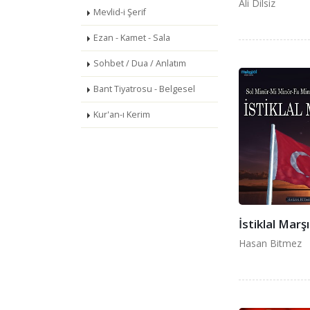
Ali Dilsiz
Mevlid-i Şerif
Ezan - Kamet - Sala
Sohbet / Dua / Anlatım
Bant Tiyatrosu - Belgesel
Kur'an-ı Kerim
İstiklal Marş
Hasan Bitmez