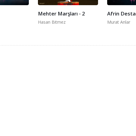
n
Mehter Marşları - 2
Afrin Desta
Hasan Bitmez
Murat Anlar
Bize Ulaşın
+90 (212) 532 57
No:105/1