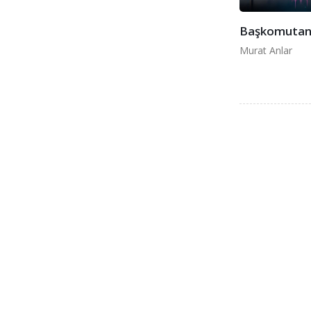
Başkomuta
Murat Anlar
Müzikbir Meslek Birliği
Adres:
Gülbahar Mah. Büyükdere Cad. Gayret Apt. 
Şişli - İstanbul
E-Posta:
info@muzikbir.org
© Copyright 2024. Tüm Hakları Saklıdır |
İletişim