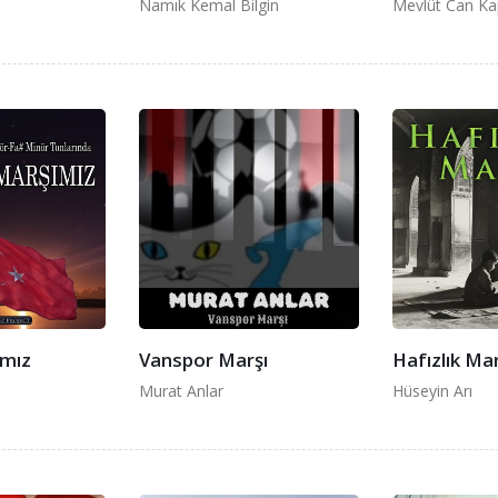
Namık Kemal Bilgin
Mevlüt Can Ka
ımız
Vanspor Marşı
Hafızlık Mar
Murat Anlar
Hüseyin Arı