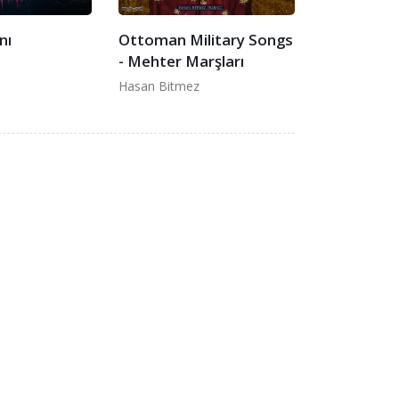
nı
Ottoman Military Songs
- Mehter Marşları
Hasan Bitmez
Bilgilendirme
 52
Kişisel Verilerin Korunması
Site Kullanım Koşulları (Yasal Uyarı)