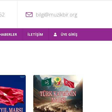
52
bilgi@muzikbir.org
HABERLER
İLETİŞİM
ÜYE GİRİŞ