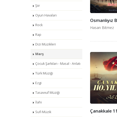
Şiir
Oyun Havaları
Osmanlıyız B
Rock
Hasan Bitmez
Rap
Dizi Müzikleri
Marş
Çocuk Şarkıları - Masal - Anlatı
Türk Müziği
Ezgi
Tasavvuf Müziği
İlahi
Çanakkale 11
Sufi Müzik